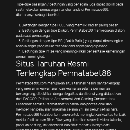
Tipe-tipe pasangan / bettingan yang beragam juga dapat dipilih pada
saat melakukan pemasangan taruhan anda di Permatabet88.
diantaranya sebagai berikut :
1. Bettingan dengan tipe FULL yang memiliki hadiah paling besar.
2. Bettingan dengan tipe Diskon, Permatabet88 menyediakan diskon
pada saat pemasangan.
3. Bettingan dengan tipe BB ( Bolak Balik ) yang dapat dimenangkan
apabila angka yang keluar terbalik dari angka yang dipasang.
4. Bettingan tipe Prize yang memungkinkan persentase kemenangan
pemain meningkat.
Situs Taruhan Resmi
Terlengkap Permatabet88
Permatabet88.com merupakan situs taruhan resmi dan terlengkap
yang menjamin kenyamanan dan keamanan selama permainan
berlangsung, dibuktikan dengan legalitas dan lisensi yang didapatkan
dari PAGCOR (Philippine Amusement And Gaming Corporation).
Customer service Permatabet88 handal dan profesional siap
memberikan pelayanan maksimal selama 24 jam penuh setiap hari.
Permatabet88 telah berkomitmen untuk meningkatkan kualitas terbaik
melalui fasilitas dan fitur-fitur yang diberikan seperti video tutorial,
panduan betting, link alternatif dan fitur menarik lainnya dari