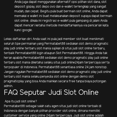
Anda juga dapat menggunakan alternatif opsi pilihan slot dana, slot
deposit gopay, slot depo ovo dan e-wallet terlengkap yang sangat
mudah, dan cepat. Begitu pula buat bermain slot online, Anda dapat
memakai e wallet ini buat melaksanakan deposit supaya dapat bermain
slot online. dikala ini registrasi e-wallet pula gampang di jalani Anda
dapat mencari ketahui metode mendaftarkannya via pencarian kata
kunci google.
Lekas daftarkan diri Anda saat ini pula jadi member slot buat menikmati
seluruh tipe permainan yang Permatabet88 sediakan slot demo pragmatic
play judi online terbaru slot mania sajikan di situs judi slot online terbaru,
terbaik Permatabet88 login ataupun Slot Permatabet88. Hingga Anda tak
heran apabila Permatabet88 sediakan slot demo pragmatic play judi online
terbaru slot mania diketahui selaku situs judi online24jam terpercaya serta
terpopuler di Indonesia. Permatabet88 senantiasa online 24 jam nonstop.
Jangan ragukan Permatabet88 sediakan slot demo pragmatic play judi online
terbaru slot mania selaku penyedia slot online dengan demo slot
pragmaticplay yang bisa Anda mainkan secara free tanpa biaya potongan
admin.
FAQ Seputar Judi Slot Online
Apa itu judi slot online?
Permatabet88 sebagai salah satu agen situs judi slot online terbaik di
Indonesia dengan banyak pilihan provider slot online, dimana memiliki
customer service yang online 24jam terpercaya. Judi slot online adalah