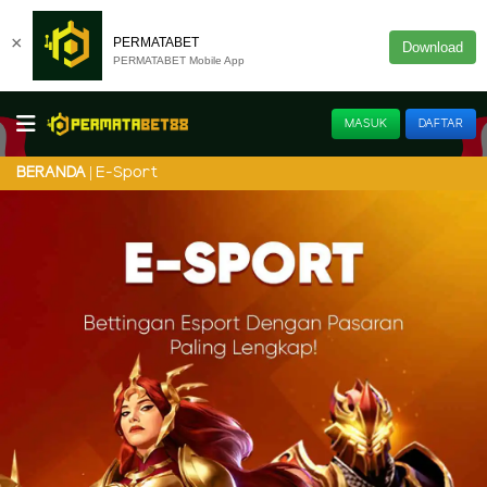
×
PERMATABET
Download
PERMATABET Mobile App
MASUK
DAFTAR
E-Sport
BERANDA