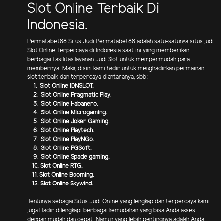
Slot Online Terbaik Di
Indonesia.
Permatabet88 Situs Judi Permatabet88 adalah satu-satunya situs judi
Slot Online Terpercaya di Indonesia saat ini yang memberikan
berbagai fasilitas layanan Judi Slot untuk mempermudah para
membernya. Maka, disini kami hadir untuk menghadirkan permainan
slot terbaik dan terpercaya diantaranya, sbb :
1. Slot Online IDNSLOT.
2. Slot Online Pragmatic Play.
3. Slot Online Habanero.
4. Slot Online Microgaming.
5. Slot Online Joker Gaming.
6. Slot Online Playtech.
7. Slot Online PlayNGo.
8. Slot Online PGSoft.
9. Slot Online Spade gaming.
10. Slot Online RTG.
11. Slot Online Booming.
12. Slot Online Skywind.
Tentunya sebagai Situs Judi Online yang lengkap dan terpercaya kami
juga Hadir dilengkapi berbagai kemudahan yang bisa Anda akses
dengan mudah dan cepat. Namun yang lebih pentingnya adalah Anda