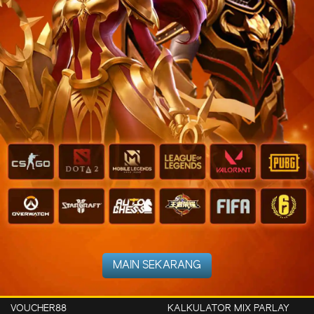
MAIN SEKARANG
VOUCHER88
KALKULATOR MIX PARLAY