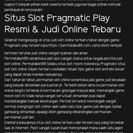
support banyak pilihan bank swasta terbaik juga berbagai pilihan metode
pembayaran terpopuler.
Situs Slot Pragmatic Play
Resmi & Judi Online Tebaru
Selamat mengunjungi di situs judi slot online terbaru tahun dengan game
Pragmatic play terpercaya
https://permataku88.com
, cuma disini tempat
bermain taruhan judi online sangat nyaman dan aman.
Permatabet88 senantiasa jadi opsi sangat utama untuk segala pecinta judi
slot online. Permatabet88 Selaku situs slot resmi Indonesia, Pragmatic situs
judi slot online 24jam terbaru sediakan ribuan tipe game slot winrate besar
yang dapat Anda mainkan sepuasnya.
Dari tahun ke tahun, permainan slot online senantiasa jadi game judi kesukaan
yang banyak dimainkan para petaruh. Terlebih belum lama ini permainan slot
online begitu terkenal di bermacam golongan masyarakat, memanglah game
mesin slot ini tidak hanya sangat seru buat dimainkan pula dapat
mendatangkan banyak keuntungan. Perihal tersebut memanglah sangat
normal, mengingat slot online ialah salah satu tipe game judi dengan tipikal
gampang dimainkan, apalagi lebih gampang dibandingkan permainan-
permainan judi lain.
Diantara banyaknya situs slot online terbaru dan terpercaya yang tersebar
luas di internet. Pasti sangat susah buat menciptakan mana salah satu agen