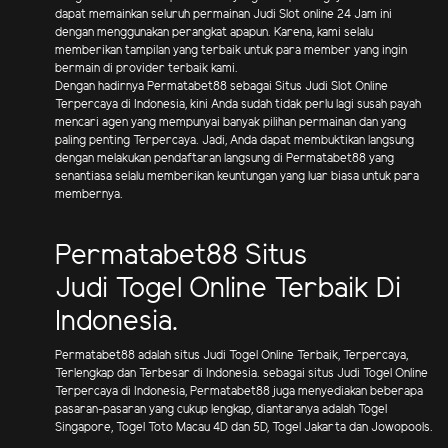
dapat memainkan seluruh permainan Judi Slot online 24 Jam ini
dengan menggunakan perangkat apapun. Karena, kami selalu
memberikan tampilan yang terbaik untuk para member yang ingin
bermain di provider terbaik kami.
Dengan hadirnya Permatabet88 sebagai Situs Judi Slot Online
Terpercaya di Indonesia, kini Anda sudah tidak perlu lagi susah payah
mencari agen yang mempunyai banyak pilihan permainan dan yang
paling penting Terpercaya. Jadi, Anda dapat membuktikan langsung
dengan melakukan pendaftaran langsung di Permatabet88 yang
senantiasa selalu memberikan keuntungan yang luar biasa untuk para
membernya.
Permatabet88 Situs
Judi Togel Online Terbaik Di
Indonesia.
Permatabet88 adalah situs Judi Togel Online Terbaik, Terpercaya,
Terlengkap dan Terbesar di Indonesia. sebagai situs Judi Togel Online
Terpercaya di Indonesia, Permatabet88 juga menyediakan beberapa
pasaran-pasaran yang cukup lengkap, diantaranya adalah Togel
Singapore, Togel Toto Macau 4D dan 5D, Togel Jakarta dan Jowopools.