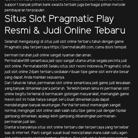
support banyak pilihan bank swasta terbaik juga berbagai pilihan metode
pembayaran terpopuler.
Situs Slot Pragmatic Play
Resmi & Judi Online Tebaru
Selamat mengunjungi di situs judi slot online terbaru tahun dengan game
Pragmatic play terpercaya
https://permataku88.com
, cuma disini tempat
bermain taruhan judi online sangat nyaman dan aman.
Permatabet88 senantiasa jadi opsi sangat utama untuk segala pecinta judi
slot online. Permatabet88 Selaku situs slot resmi Indonesia, Pragmatic situs
judi slot online 24jam terbaru sediakan ribuan tipe game slot winrate besar
yang dapat Anda mainkan sepuasnya.
Dari tahun ke tahun, permainan slot online senantiasa jadi game judi kesukaan
yang banyak dimainkan para petaruh. Terlebih belum lama ini permainan slot
online begitu terkenal di bermacam golongan masyarakat, memanglah game
mesin slot ini tidak hanya sangat seru buat dimainkan pula dapat
mendatangkan banyak keuntungan. Perihal tersebut memanglah sangat
normal, mengingat slot online ialah salah satu tipe game judi dengan tipikal
gampang dimainkan, apalagi lebih gampang dibandingkan permainan-
permainan judi lain.
Diantara banyaknya situs slot online terbaru dan terpercaya yang tersebar
luas di internet. Pasti sangat susah buat menciptakan mana salah satu agen