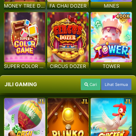
MONEY TREE DOZER
FA CHAI DOZER
MINES
SUPER COLOR GAME
CIRCUS DOZER
TOWER
JILI GAMING
Cari
Lihat Semua