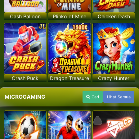
Cash Balloon
Plinko of Mine
Chicken Dash
Crash Puck
Dragon Treasure
Crazy Hunter
MICROGAMING
Cari
Lihat Semua