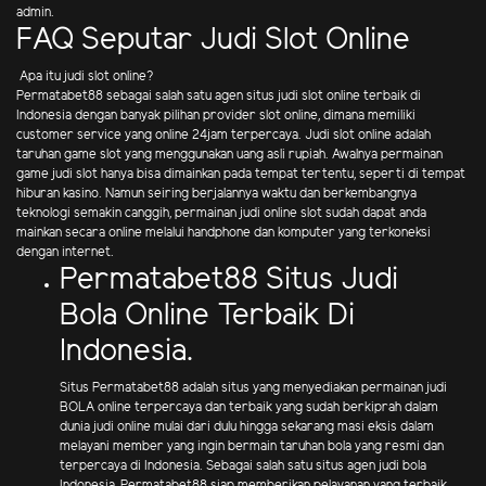
admin.
FAQ Seputar Judi Slot Online
Apa itu judi slot online?
Permatabet88 sebagai salah satu agen situs judi slot online terbaik di
Indonesia dengan banyak pilihan provider slot online, dimana memiliki
customer service yang online 24jam terpercaya. Judi slot online adalah
taruhan game slot yang menggunakan uang asli rupiah. Awalnya permainan
game judi slot hanya bisa dimainkan pada tempat tertentu, seperti di tempat
hiburan kasino. Namun seiring berjalannya waktu dan berkembangnya
teknologi semakin canggih, permainan judi online slot sudah dapat anda
mainkan secara online melalui handphone dan komputer yang terkoneksi
dengan internet.
Permatabet88 Situs Judi
Bola Online Terbaik Di
Indonesia.
Situs Permatabet88 adalah situs yang menyediakan permainan judi
BOLA online terpercaya dan terbaik yang sudah berkiprah dalam
dunia judi online mulai dari dulu hingga sekarang masi eksis dalam
melayani member yang ingin bermain taruhan bola yang resmi dan
terpercaya di Indonesia. Sebagai salah satu situs agen judi bola
Indonesia, Permatabet88 siap memberikan pelayanan yang terbaik