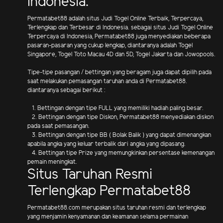
Indonesia.
Permatabet88 adalah situs Judi Togel Online Terbaik, Terpercaya,
Terlengkap dan Terbesar di Indonesia. sebagai situs Judi Togel Online
Terpercaya di Indonesia, Permatabet88 juga menyediakan beberapa
pasaran-pasaran yang cukup lengkap, diantaranya adalah Togel
Singapore, Togel Toto Macau 4D dan 5D, Togel Jakarta dan Jowopools.
Tipe-tipe pasangan / bettingan yang beragam juga dapat dipilih pada
saat melakukan pemasangan taruhan anda di Permatabet88.
diantaranya sebagai berikut :
1. Bettingan dengan tipe FULL yang memiliki hadiah paling besar.
2. Bettingan dengan tipe Diskon, Permatabet88 menyediakan diskon
pada saat pemasangan.
3. Bettingan dengan tipe BB ( Bolak Balik ) yang dapat dimenangkan
apabila angka yang keluar terbalik dari angka yang dipasang.
4. Bettingan tipe Prize yang memungkinkan persentase kemenangan
pemain meningkat.
Situs Taruhan Resmi
Terlengkap Permatabet88
Permatabet88.com merupakan situs taruhan resmi dan terlengkap
yang menjamin kenyamanan dan keamanan selama permainan