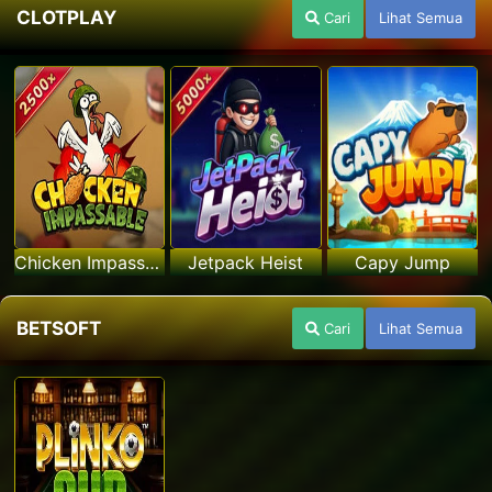
CLOTPLAY
Cari
Lihat Semua
Chicken Impassable
Jetpack Heist
Capy Jump
BETSOFT
Cari
Lihat Semua