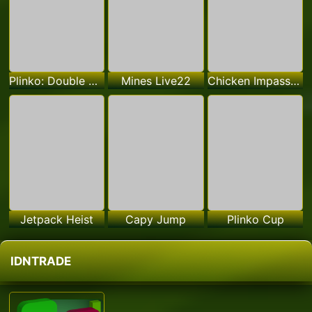
Plinko: Double Wheel Live22
Mines Live22
Chicken Impassable
Jetpack Heist
Capy Jump
Plinko Cup
IDNTRADE